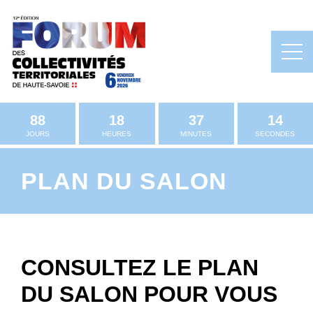
88
18
37
14
JOURS
HEURES
MINUTES
SECONDES
PLAN DU SALON
CONSULTEZ LE PLAN
DU SALON POUR VOUS